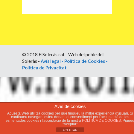
© 2018 ElSoleràs.cat - Web del poble del
Soleràs -
Avís legal
-
Política de Cookies
-
Política de Privacitat
Avís de cookies
Aquesta Web utilitza cookies per què tingueu la millor experiència d'usuari. Si
continueu navegant esteu donant el consentiment per l'acceptació de les
esmentades cookies i l'acceptació de la nostra
POLÍTICA DE COOKIES.
Pique
"Aceptar"
ACEPTAR