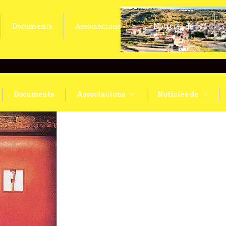
Documents
Associacions
Notícies de
Documents
Associacions
Notícies de