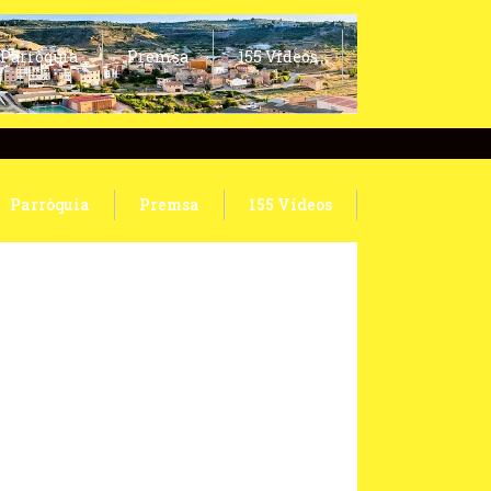
Parròquia
Premsa
155 Vídeos
Parròquia
Premsa
155 Vídeos