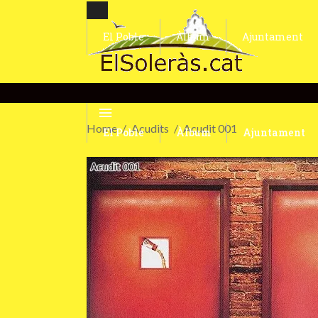
El Poble
Àlbum
Ajuntament
Home
Acudits
Acudit 001
El Poble
Àlbum
Ajuntament