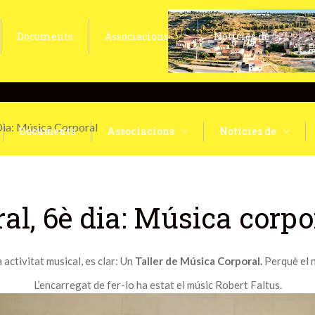
Documents
Associacions
Notícies de
Dia: Música Corporal
Documents
Associacions
Notícies de
l, 6è dia: Música corpo
activitat musical, es clar: Un
Taller de Música Corporal.
Perquè el 
L’encarregat de fer-lo ha estat el músic Robert Faltus.