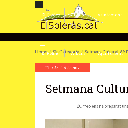
El Poble
Àlbum
Ajuntament
Home
Sin Categoría
Setmana Cultural, 6è 
El Poble
Àlbum
Ajuntament
7 de juliol de 2017
Setmana Cultura
L’Orfeó ens ha preparat una 