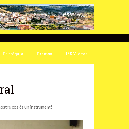
Parròquia
Premsa
155 Vídeos
Parròquia
Premsa
155 Vídeos
ral
nostre cos és un instrument!