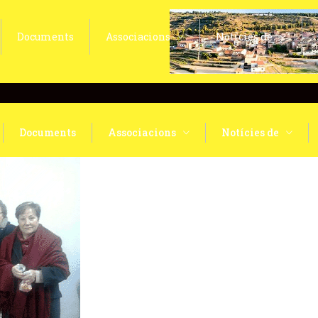
Documents
Associacions
Notícies de
Documents
Associacions
Notícies de