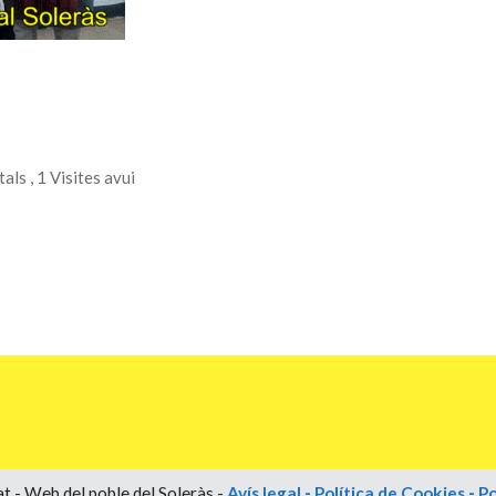
tals
, 1 Visites avui
t - Web del poble del Soleràs -
Avís legal
-
Política de Cookies
-
Po