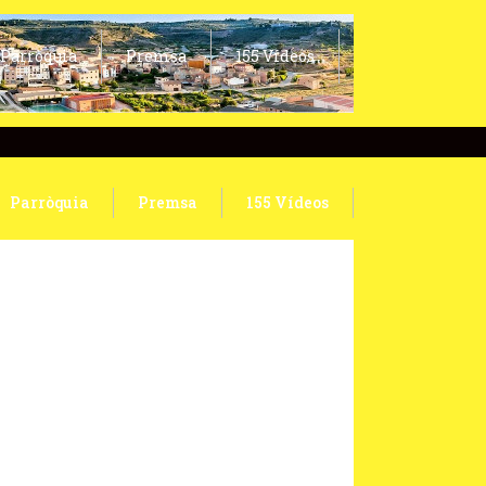
Parròquia
Premsa
155 Vídeos
Parròquia
Premsa
155 Vídeos