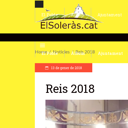
El Poble
Àlbum
Ajuntament
Home
Noticies
Reis 2018
El Poble
Àlbum
Ajuntament
13 de gener de 2018
Reis 2018