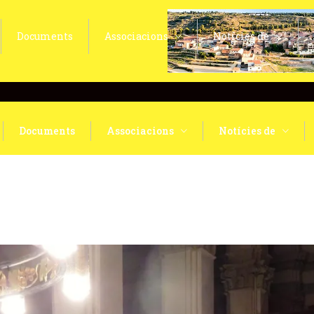
Documents
Associacions
Notícies de
Documents
Associacions
Notícies de