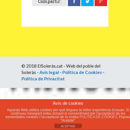
Compartir:
© 2018 ElSoleràs.cat - Web del poble del
Soleràs -
Avís legal
-
Política de Cookies
-
Política de Privacitat
Avís de cookies
Aquesta Web utilitza cookies per què tingueu la millor experiència d'usuari. Si
continueu navegant esteu donant el consentiment per l'acceptació de les
esmentades cookies i l'acceptació de la nostra
POLÍTICA DE COOKIES.
Pique
"Aceptar"
ACEPTAR