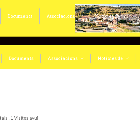
Documents
Associacions
Notícies de
Documents
Associacions
Notícies de
i
tals
, 1 Visites avui