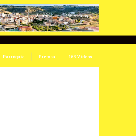
Parròquia
Premsa
155 Vídeos
Parròquia
Premsa
155 Vídeos