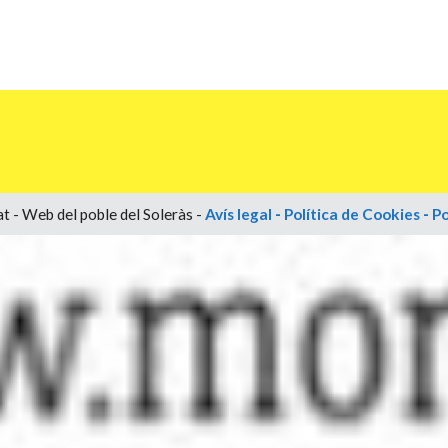
t - Web del poble del Soleràs -
Avís legal
-
Política de Cookies
-
Po