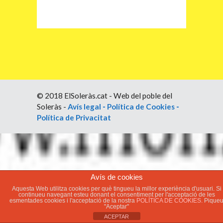
© 2018 ElSoleràs.cat - Web del poble del
Soleràs -
Avís legal
-
Política de Cookies
-
Política de Privacitat
Avís de cookies
Aquesta Web utilitza cookies per què tingueu la millor experiència d'usuari. Si
continueu navegant esteu donant el consentiment per l'acceptació de les
esmentades cookies i l'acceptació de la nostra
POLÍTICA DE COOKIES.
Pique
"Aceptar"
ACEPTAR