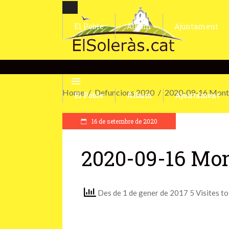
El Poble
Àlbum
Ajuntament
Home
Defuncions 2020
2020-09-16 Monts
El Poble
Àlbum
Ajuntament
16 de setembre de 2020
2020-09-16 Mon
Des de 1 de gener de 2017 5 Visites to