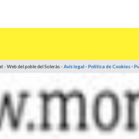
t - Web del poble del Soleràs -
Avís legal
-
Política de Cookies
-
Po