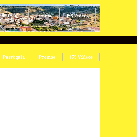
Parròquia
Premsa
155 Vídeos
Parròquia
Premsa
155 Vídeos