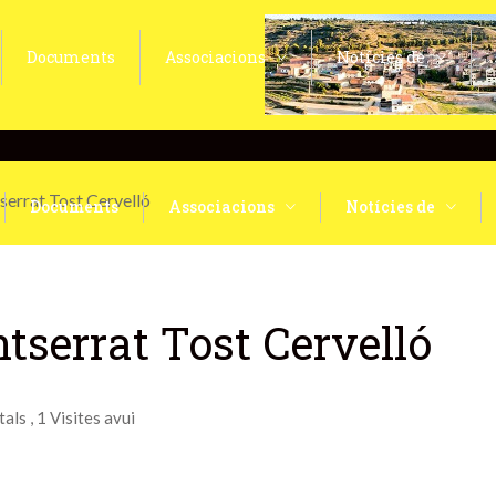
Documents
Associacions
Notícies de
errat Tost Cervelló
Documents
Associacions
Notícies de
tserrat Tost Cervelló
tals
, 1 Visites avui