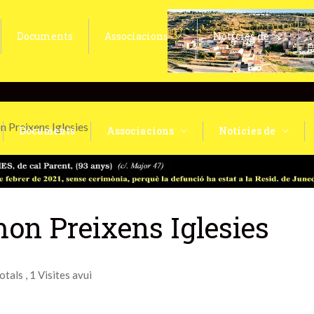
Documents
Associacions
Notícies de
Preixens Iglesies
Documents
Associacions
Notícies de
on Preixens Iglesies
totals
, 1 Visites avui