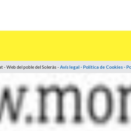
t - Web del poble del Soleràs -
Avís legal
-
Política de Cookies
-
Po