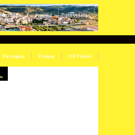
Parròquia
Premsa
155 Vídeos
Parròquia
Premsa
155 Vídeos