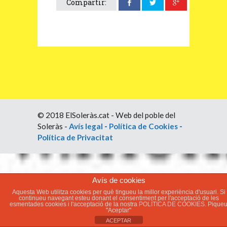
Compartir:
© 2018 ElSoleràs.cat - Web del poble del
Soleràs -
Avís legal
-
Política de Cookies
-
Política de Privacitat
Avís de cookies
Aquesta Web utilitza cookies per què tingueu la millor experiència d'usuari. Si
continueu navegant esteu donant el consentiment per l'acceptació de les
esmentades cookies i l'acceptació de la nostra
POLÍTICA DE COOKIES.
Pique
"Aceptar"
ACEPTAR