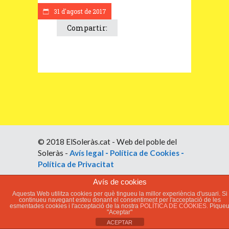
31 d'agost de 2017
Compartir:
© 2018 ElSoleràs.cat - Web del poble del
Soleràs -
Avís legal
-
Política de Cookies
-
Política de Privacitat
Avís de cookies
Aquesta Web utilitza cookies per què tingueu la millor experiència d'usuari. Si
continueu navegant esteu donant el consentiment per l'acceptació de les
esmentades cookies i l'acceptació de la nostra
POLÍTICA DE COOKIES.
Pique
"Aceptar"
ACEPTAR