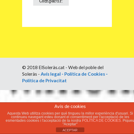
Compartir:
© 2018 ElSoleràs.cat - Web del poble del
Soleràs -
Avís legal
-
Política de Cookies
-
Política de Privacitat
Avís de cookies
Aquesta Web utilitza cookies per què tingueu la millor experiència d'usuari. Si
continueu navegant esteu donant el consentiment per l'acceptació de les
esmentades cookies i l'acceptació de la nostra
POLÍTICA DE COOKIES.
Pique
"Aceptar"
ACEPTAR