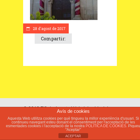
28 d'agost de 2017
Compartir:
© 2018 ElSoleràs.cat - Web del poble del
Avís de cookies
Soleràs -
Avís legal
-
Política de Cookies
-
Aquesta Web utilitza cookies per què tingueu la millor experiència d'usuari. Si
Política de Privacitat
continueu navegant esteu donant el consentiment per l'acceptació de les
esmentades cookies i l'acceptació de la nostra
POLÍTICA DE COOKIES.
Pique
"Aceptar"
ACEPTAR