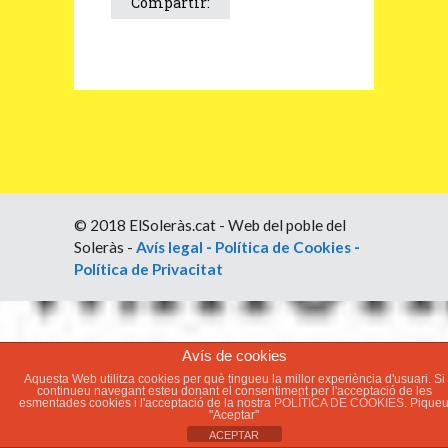
Compartir:
© 2018 ElSoleràs.cat - Web del poble del
Soleràs -
Avís legal
-
Política de Cookies
-
Política de Privacitat
Avís de cookies
Aquesta Web utilitza cookies per què tingueu la millor experiència d'usuari. Si
continueu navegant esteu donant el consentiment per l'acceptació de les
esmentades cookies i l'acceptació de la nostra
POLÍTICA DE COOKIES.
Pique
"Aceptar"
ACEPTAR