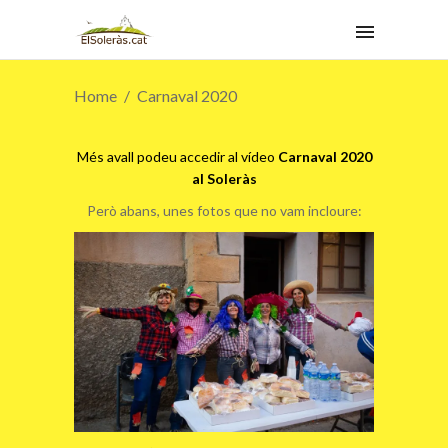
Home
Carnaval 2020
Més avall podeu accedir al vídeo
Carnaval 2020
al Soleràs
Però abans, unes fotos que no vam incloure: