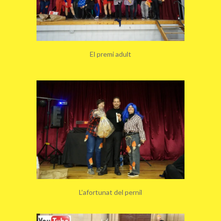
El premi adult
L’afortunat del pernil