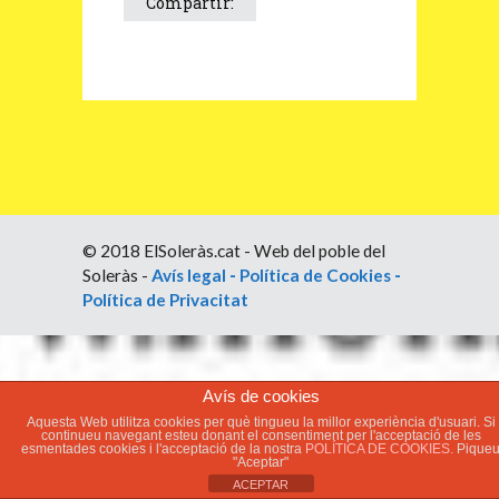
Compartir:
© 2018 ElSoleràs.cat - Web del poble del
Soleràs -
Avís legal
-
Política de Cookies
-
Política de Privacitat
Avís de cookies
Aquesta Web utilitza cookies per què tingueu la millor experiència d'usuari. Si
continueu navegant esteu donant el consentiment per l'acceptació de les
esmentades cookies i l'acceptació de la nostra
POLÍTICA DE COOKIES.
Pique
"Aceptar"
ACEPTAR