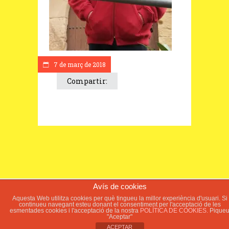
7 de març de 2018
Compartir:
Avís de cookies
© 2018 ElSoleràs.cat - Web del poble del
Aquesta Web utilitza cookies per què tingueu la millor experiència d'usuari. Si
continueu navegant esteu donant el consentiment per l'acceptació de les
Soleràs -
Avís legal
-
Política de Cookies
-
esmentades cookies i l'acceptació de la nostra
POLÍTICA DE COOKIES.
Pique
Política de Privacitat
"Aceptar"
ACEPTAR