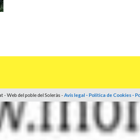
t - Web del poble del Soleràs -
Avís legal
-
Política de Cookies
-
Po