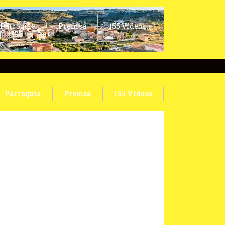
Parròquia
Premsa
155 Vídeos
Parròquia
Premsa
155 Vídeos