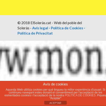
© 2018 ElSoleràs.cat - Web del poble del
Soleràs -
Avís legal
-
Política de Cookies
-
Política de Privacitat
Avís de cookies
Aquesta Web utilitza cookies per què tingueu la millor experiència d'usuari. Si
continueu navegant esteu donant el consentiment per l'acceptació de les
esmentades cookies i l'acceptació de la nostra
POLÍTICA DE COOKIES.
Pique
"Aceptar"
ACEPTAR