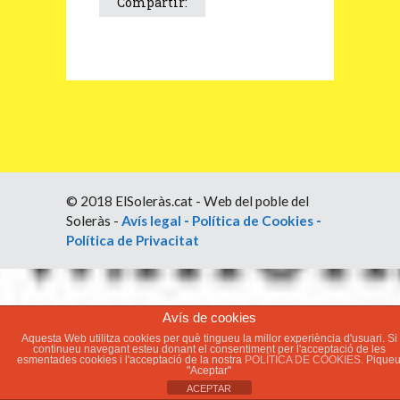
Compartir:
© 2018 ElSoleràs.cat - Web del poble del
Soleràs -
Avís legal
-
Política de Cookies
-
Política de Privacitat
Avís de cookies
Aquesta Web utilitza cookies per què tingueu la millor experiència d'usuari. Si
continueu navegant esteu donant el consentiment per l'acceptació de les
esmentades cookies i l'acceptació de la nostra
POLÍTICA DE COOKIES.
Pique
"Aceptar"
ACEPTAR