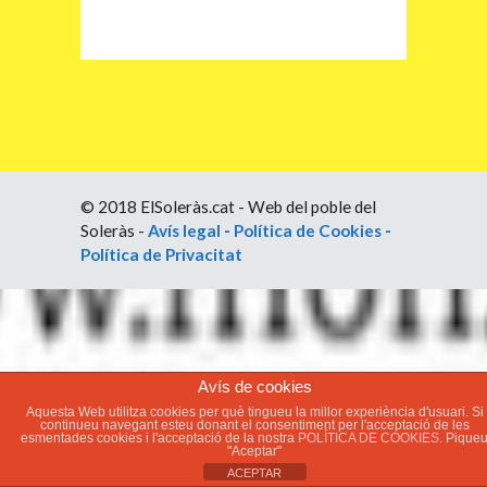
© 2018 ElSoleràs.cat - Web del poble del
Soleràs -
Avís legal
-
Política de Cookies
-
Política de Privacitat
Avís de cookies
Aquesta Web utilitza cookies per què tingueu la millor experiència d'usuari. Si
continueu navegant esteu donant el consentiment per l'acceptació de les
esmentades cookies i l'acceptació de la nostra
POLÍTICA DE COOKIES.
Pique
"Aceptar"
ACEPTAR