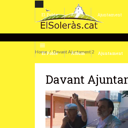
El Poble
Àlbum
Ajuntament
Home
Davant Ajuntament 2
El Poble
Àlbum
Ajuntament
Davant Ajunta