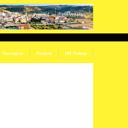
Parròquia
Premsa
155 Vídeos
Parròquia
Premsa
155 Vídeos