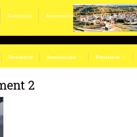
Documents
Associacions
Notícies de
Documents
Associacions
Notícies de
ment 2