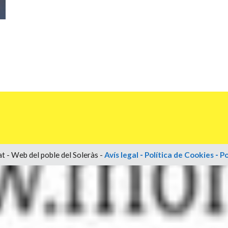
t - Web del poble del Soleràs -
Avís legal
-
Política de Cookies
-
Po