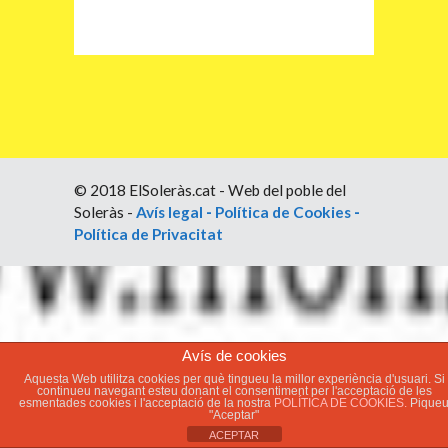
© 2018 ElSoleràs.cat - Web del poble del
Soleràs -
Avís legal
-
Política de Cookies
-
Política de Privacitat
Avís de cookies
Aquesta Web utilitza cookies per què tingueu la millor experiència d'usuari. Si
continueu navegant esteu donant el consentiment per l'acceptació de les
esmentades cookies i l'acceptació de la nostra
POLÍTICA DE COOKIES.
Pique
"Aceptar"
ACEPTAR