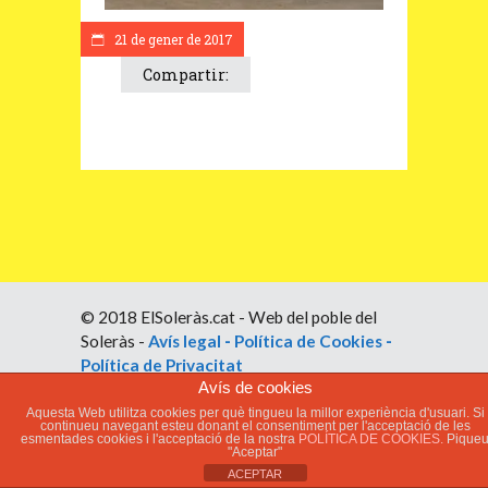
21 de gener de 2017
Compartir:
© 2018 ElSoleràs.cat - Web del poble del
Soleràs -
Avís legal
-
Política de Cookies
-
Política de Privacitat
Avís de cookies
Aquesta Web utilitza cookies per què tingueu la millor experiència d'usuari. Si
continueu navegant esteu donant el consentiment per l'acceptació de les
esmentades cookies i l'acceptació de la nostra
POLÍTICA DE COOKIES.
Pique
"Aceptar"
ACEPTAR