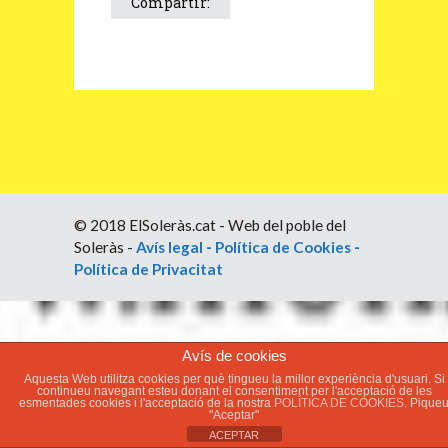
Compartir:
© 2018 ElSoleràs.cat - Web del poble del
Soleràs -
Avís legal
-
Política de Cookies
-
Política de Privacitat
Avís de cookies
Aquesta Web utilitza cookies per què tingueu la millor experiència d'usuari. Si
continueu navegant esteu donant el consentiment per l'acceptació de les
esmentades cookies i l'acceptació de la nostra
POLÍTICA DE COOKIES.
Pique
"Aceptar"
ACEPTAR