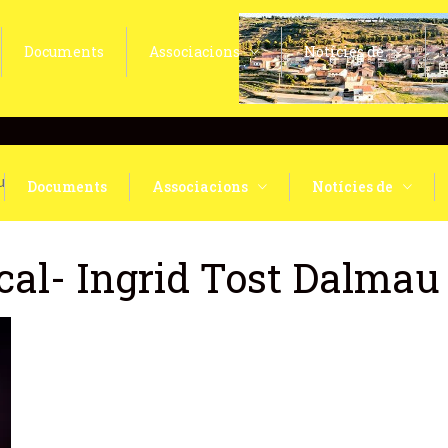
Documents
Associacions
Notícies de
u
Documents
Associacions
Notícies de
cal- Ingrid Tost Dalmau