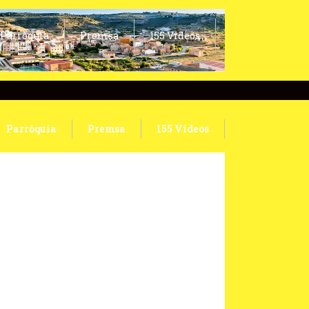
Parròquia
Premsa
155 Vídeos
Parròquia
Premsa
155 Vídeos