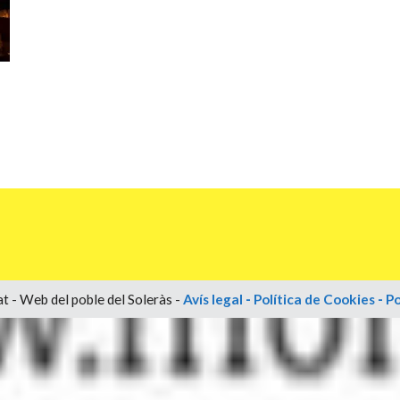
t - Web del poble del Soleràs -
Avís legal
-
Política de Cookies
-
Po