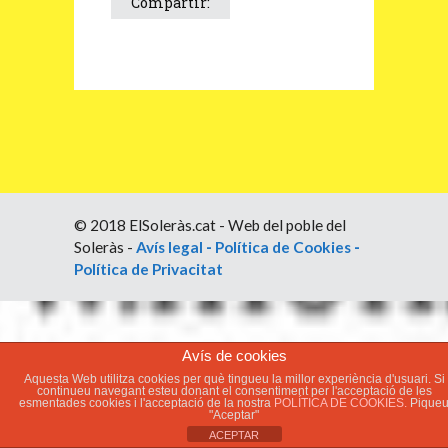
Compartir:
© 2018 ElSoleràs.cat - Web del poble del
Soleràs -
Avís legal
-
Política de Cookies
-
Política de Privacitat
Avís de cookies
Aquesta Web utilitza cookies per què tingueu la millor experiència d'usuari. Si
continueu navegant esteu donant el consentiment per l'acceptació de les
esmentades cookies i l'acceptació de la nostra
POLÍTICA DE COOKIES.
Pique
"Aceptar"
ACEPTAR