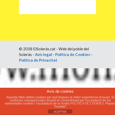
© 2018 ElSoleràs.cat - Web del poble del
Soleràs -
Avís legal
-
Política de Cookies
-
Política de Privacitat
Avís de cookies
Aquesta Web utilitza cookies per què tingueu la millor experiència d'usuari. Si
continueu navegant esteu donant el consentiment per l'acceptació de les
esmentades cookies i l'acceptació de la nostra
POLÍTICA DE COOKIES.
Pique
"Aceptar"
ACEPTAR