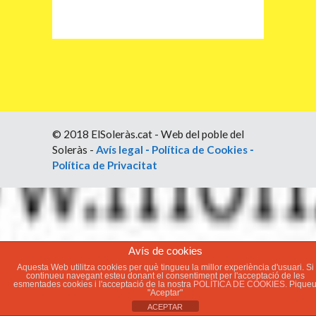
© 2018 ElSoleràs.cat - Web del poble del
Soleràs -
Avís legal
-
Política de Cookies
-
Política de Privacitat
Avís de cookies
Aquesta Web utilitza cookies per què tingueu la millor experiència d'usuari. Si
continueu navegant esteu donant el consentiment per l'acceptació de les
esmentades cookies i l'acceptació de la nostra
POLÍTICA DE COOKIES.
Pique
"Aceptar"
ACEPTAR