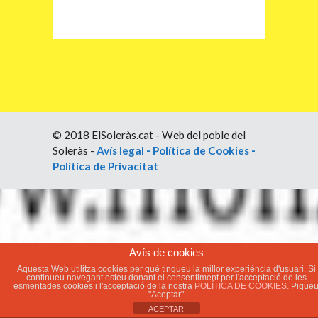
© 2018 ElSoleràs.cat - Web del poble del
Soleràs -
Avís legal
-
Política de Cookies
-
Política de Privacitat
Avís de cookies
Aquesta Web utilitza cookies per què tingueu la millor experiència d'usuari. Si
continueu navegant esteu donant el consentiment per l'acceptació de les
esmentades cookies i l'acceptació de la nostra
POLÍTICA DE COOKIES.
Pique
"Aceptar"
ACEPTAR