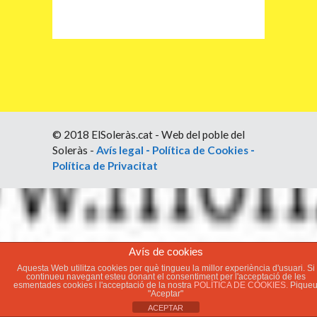
© 2018 ElSoleràs.cat - Web del poble del
Soleràs -
Avís legal
-
Política de Cookies
-
Política de Privacitat
Avís de cookies
Aquesta Web utilitza cookies per què tingueu la millor experiència d'usuari. Si
continueu navegant esteu donant el consentiment per l'acceptació de les
esmentades cookies i l'acceptació de la nostra
POLÍTICA DE COOKIES.
Pique
"Aceptar"
ACEPTAR