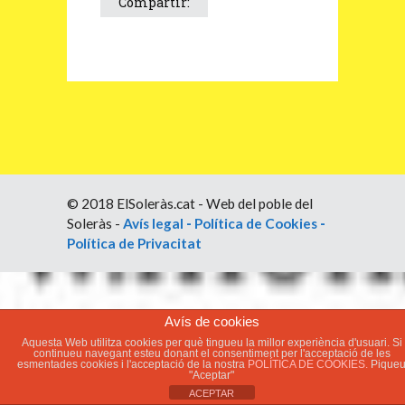
Compartir:
© 2018 ElSoleràs.cat - Web del poble del
Soleràs -
Avís legal
-
Política de Cookies
-
Política de Privacitat
Avís de cookies
Aquesta Web utilitza cookies per què tingueu la millor experiència d'usuari. Si
continueu navegant esteu donant el consentiment per l'acceptació de les
esmentades cookies i l'acceptació de la nostra
POLÍTICA DE COOKIES.
Pique
"Aceptar"
ACEPTAR