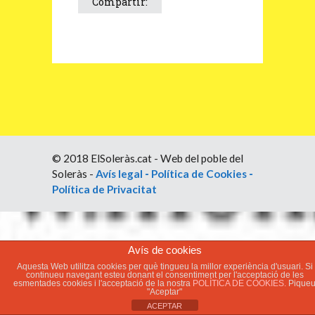
Compartir:
© 2018 ElSoleràs.cat - Web del poble del
Soleràs -
Avís legal
-
Política de Cookies
-
Política de Privacitat
Avís de cookies
Aquesta Web utilitza cookies per què tingueu la millor experiència d'usuari. Si
continueu navegant esteu donant el consentiment per l'acceptació de les
esmentades cookies i l'acceptació de la nostra
POLÍTICA DE COOKIES.
Pique
"Aceptar"
ACEPTAR