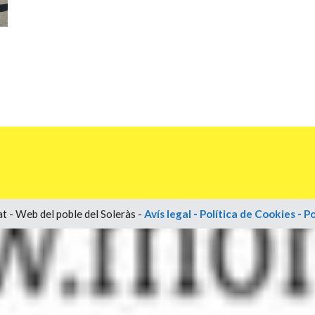
t - Web del poble del Soleràs -
Avís legal
-
Política de Cookies
-
Po