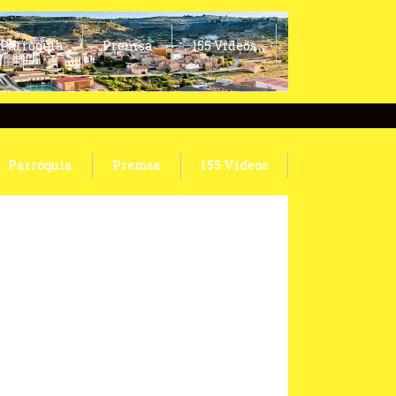
Parròquia
Premsa
155 Vídeos
Parròquia
Premsa
155 Vídeos