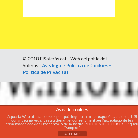
© 2018 ElSoleràs.cat - Web del poble del
Soleràs -
Avís legal
-
Política de Cookies
-
Política de Privacitat
Avís de cookies
Aquesta Web utilitza cookies per què tingueu la millor experiència d'usuari. Si
continueu navegant esteu donant el consentiment per l'acceptació de les
esmentades cookies i l'acceptació de la nostra
POLÍTICA DE COOKIES.
Pique
"Aceptar"
ACEPTAR