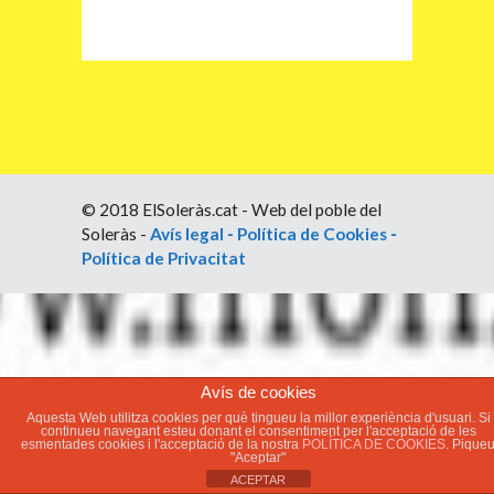
© 2018 ElSoleràs.cat - Web del poble del
Soleràs -
Avís legal
-
Política de Cookies
-
Política de Privacitat
Avís de cookies
Aquesta Web utilitza cookies per què tingueu la millor experiència d'usuari. Si
continueu navegant esteu donant el consentiment per l'acceptació de les
esmentades cookies i l'acceptació de la nostra
POLÍTICA DE COOKIES.
Pique
"Aceptar"
ACEPTAR