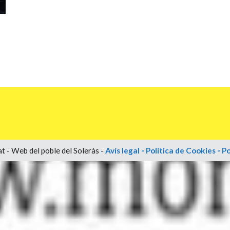
t - Web del poble del Soleràs -
Avís legal
-
Política de Cookies
-
Po