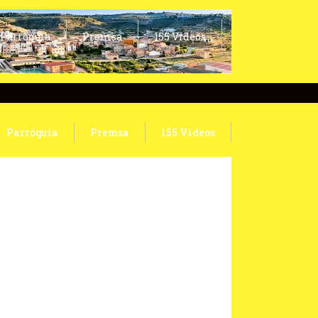
Parròquia
Premsa
155 Vídeos
Parròquia
Premsa
155 Vídeos