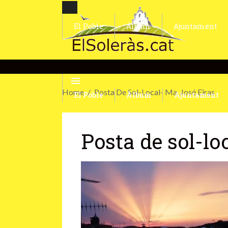
El Poble
Àlbum
Ajuntament
Home
Posta De Sol-Local- Ma. José Eiras
El Poble
Àlbum
Ajuntament
Posta de sol-lo