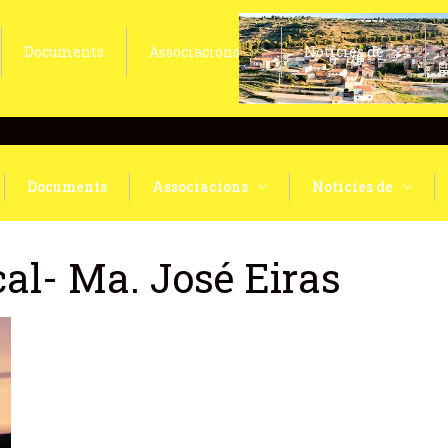
Documents
Associacions
Notícies de
Documents
Associacions
Notícies de
cal- Ma. José Eiras