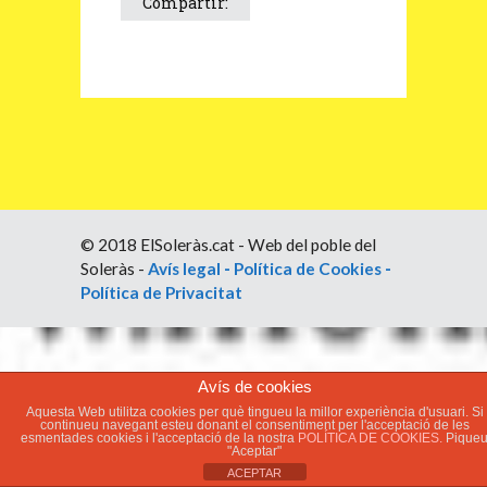
Compartir:
© 2018 ElSoleràs.cat - Web del poble del
Soleràs -
Avís legal
-
Política de Cookies
-
Política de Privacitat
Avís de cookies
Aquesta Web utilitza cookies per què tingueu la millor experiència d'usuari. Si
continueu navegant esteu donant el consentiment per l'acceptació de les
esmentades cookies i l'acceptació de la nostra
POLÍTICA DE COOKIES.
Pique
"Aceptar"
ACEPTAR