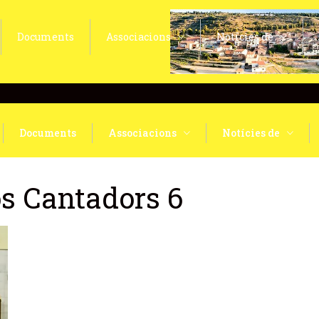
Documents
Associacions
Notícies de
Documents
Associacions
Notícies de
os Cantadors 6