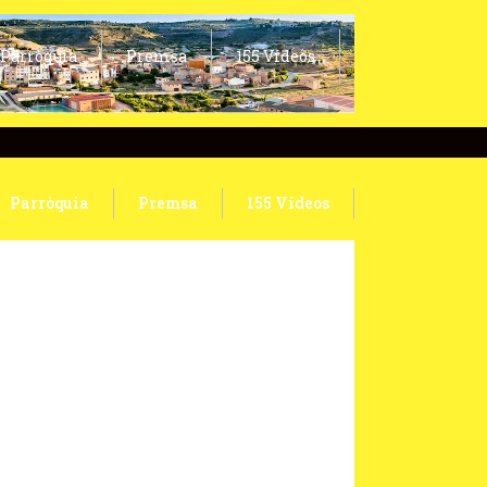
Parròquia
Premsa
155 Vídeos
Parròquia
Premsa
155 Vídeos