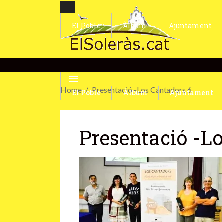
El Poble
Àlbum
Ajuntament
Home
Presentació -Los Cantadors 6
El Poble
Àlbum
Ajuntament
Presentació -L