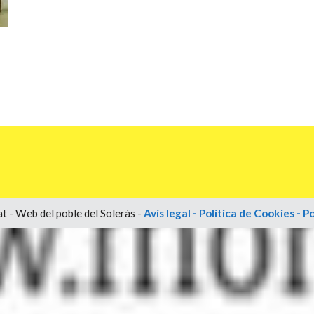
t - Web del poble del Soleràs -
Avís legal
-
Política de Cookies
-
Po