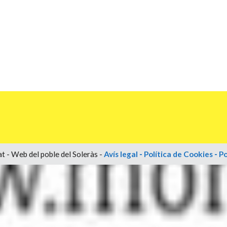
t - Web del poble del Soleràs -
Avís legal
-
Política de Cookies
-
Po