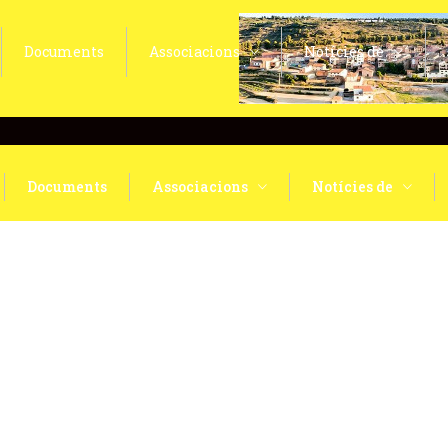
Documents
Associacions
Notícies de
Documents
Associacions
Notícies de