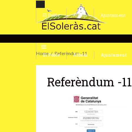
El Poble
Àlbum
Ajuntament
Home
Referèndum -11
El Poble
Àlbum
Ajuntament
Referèndum -11