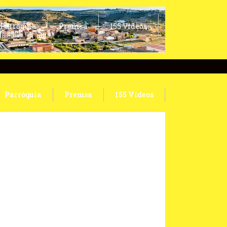
Parròquia
Premsa
155 Vídeos
Parròquia
Premsa
155 Vídeos