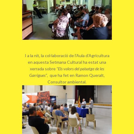
I a la nit, la col·laboració de l’Aula d’Agricultura
en aquesta Setmana Cultural ha estat una
xerrada sobre
“Els valors del paisatge de les
Garrigues”
, que ha fet en Ramon Queralt,
Consultor ambiental.