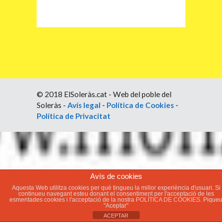
© 2018 ElSoleràs.cat - Web del poble del
Soleràs -
Avís legal
-
Política de Cookies
-
Política de Privacitat
Avís de cookies
Aquesta Web utilitza cookies per què tingueu la millor experiència d'usuari. Si
continueu navegant esteu donant el consentiment per l'acceptació de les
esmentades cookies i l'acceptació de la nostra
POLÍTICA DE COOKIES.
Pique
"Aceptar"
ACEPTAR