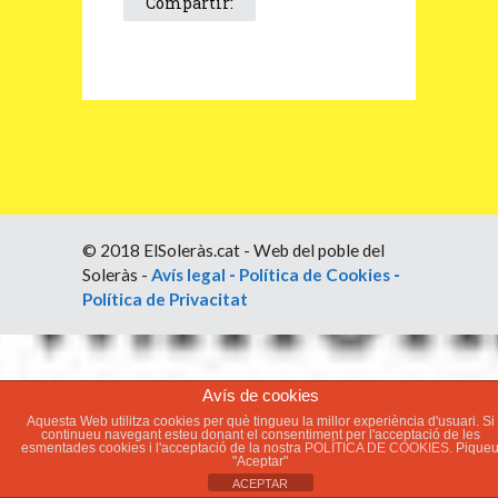
Compartir:
© 2018 ElSoleràs.cat - Web del poble del
Soleràs -
Avís legal
-
Política de Cookies
-
Política de Privacitat
Avís de cookies
Aquesta Web utilitza cookies per què tingueu la millor experiència d'usuari. Si
continueu navegant esteu donant el consentiment per l'acceptació de les
esmentades cookies i l'acceptació de la nostra
POLÍTICA DE COOKIES.
Pique
"Aceptar"
ACEPTAR