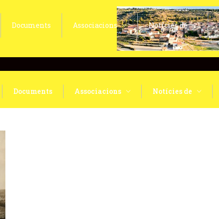
Documents
Associacions
Notícies de
Documents
Associacions
Notícies de