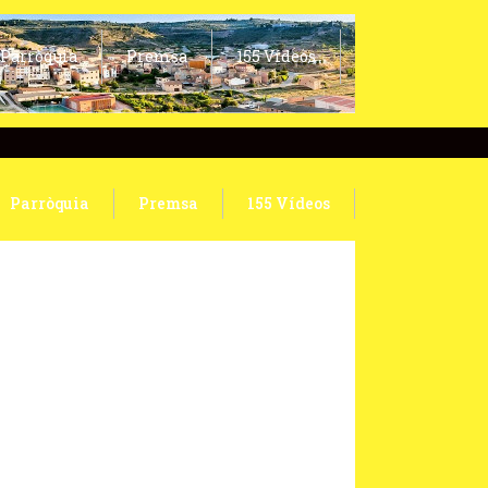
Parròquia
Premsa
155 Vídeos
Parròquia
Premsa
155 Vídeos