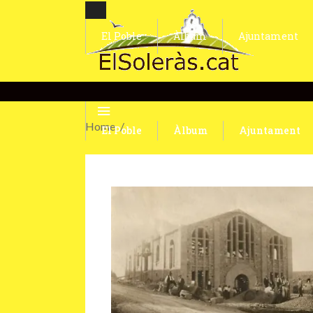
El Poble
Àlbum
Ajuntament
Home
El Poble
Àlbum
Ajuntament