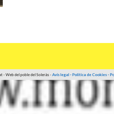
t - Web del poble del Soleràs -
Avís legal
-
Política de Cookies
-
Po