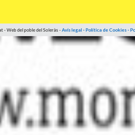
t - Web del poble del Soleràs -
Avís legal
-
Política de Cookies
-
Po