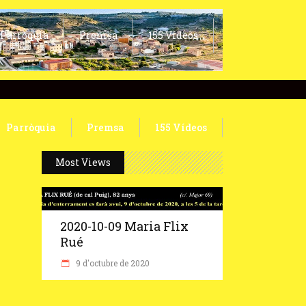
Parròquia
Premsa
155 Vídeos
Parròquia
Premsa
155 Vídeos
Most Views
2020-10-09 Maria Flix
Rué
9 d'octubre de 2020