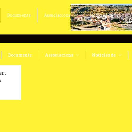
Documents
Associacions
Notícies de
Documents
Associacions
Notícies de
ert
s