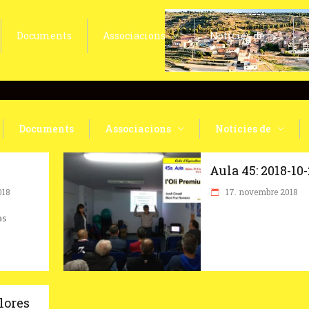
Documents
Associacions
Notícies de
Documents
Associacions
Notícies de
Aula 45: 2018-10
018
17. novembre 2018
às
lores