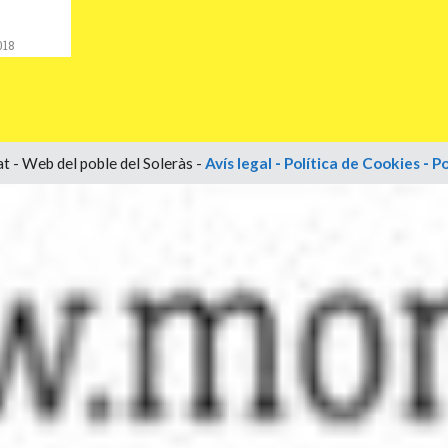
018
t - Web del poble del Soleràs -
Avís legal
-
Política de Cookies
-
Po