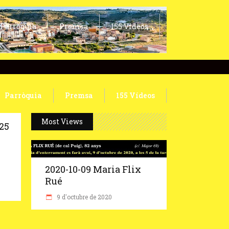
Parròquia
Premsa
155 Vídeos
Parròquia
Premsa
155 Vídeos
Most Views
-25
2020-10-09 Maria Flix
Rué
9 d'octubre de 2020