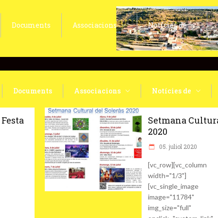
Documents
Associacions
Notícies de
Documents
Associacions
Notícies de
 Festa
Setmana Cultur
2020
05. juliol 2020
[vc_row][vc_column
width="1/3"]
[vc_single_image
image="11784"
img_size="full"