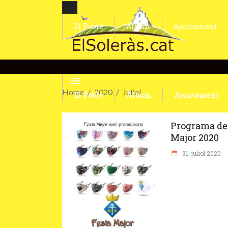
El Poble
Àlbum
Ajuntament
Home
2020
Juliol
El Poble
Àlbum
Ajuntament
Programa de
Major 2020
31. juliol 2020