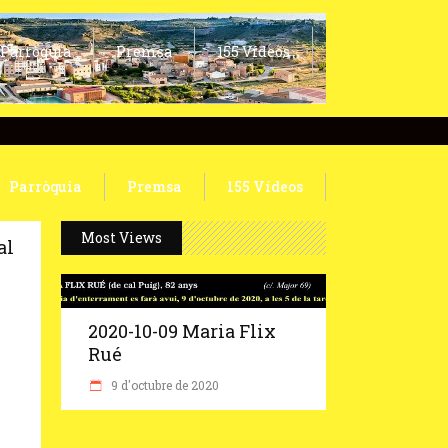
Parròquia
Premsa
155 Vídeos
Parròquia
Premsa
155 Vídeos
Most Views
al
2020-10-09 Maria Flix
Rué
9 d'octubre de 2020