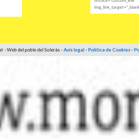
onclick="custom_link"
img_link_target="_blan
t - Web del poble del Soleràs -
Avís legal
-
Política de Cookies
-
Po