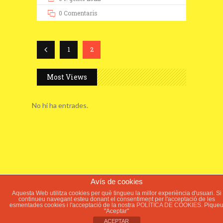
0 Comentaris
1
2
Most Views
No hi ha entrades.
Avís de cookies
© 2018 ElSoleràs.cat - Web del poble del
Aquesta Web utilitza cookies per què tingueu la millor experiència d'usuari. Si
continueu navegant esteu donant el consentiment per l'acceptació de les
Soleràs -
Avís legal
-
Política de Cookies
-
esmentades cookies i l'acceptació de la nostra
POLÍTICA DE COOKIES.
Pique
Política de Privacitat
"Aceptar"
ACEPTAR