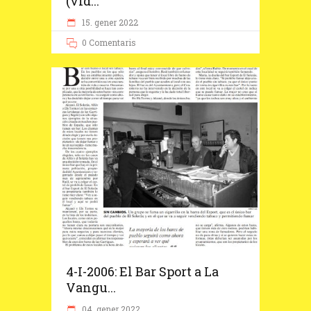
(víd...
15. gener 2022
0 Comentaris
4-I-2006: El Bar Sport a La
Vangu...
04. gener 2022