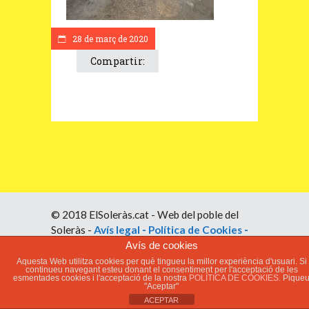
28 de març de 2020
Compartir:
© 2018 ElSoleràs.cat - Web del poble del
Soleràs -
Avís legal
-
Política de Cookies
-
Política de Privacitat
Avís de cookies
Aquesta Web utilitza cookies per què tingueu la millor experiència d'usuari. Si
continueu navegant esteu donant el consentiment per l'acceptació de les
esmentades cookies i l'acceptació de la nostra
POLÍTICA DE COOKIES.
Pique
"Aceptar"
ACEPTAR